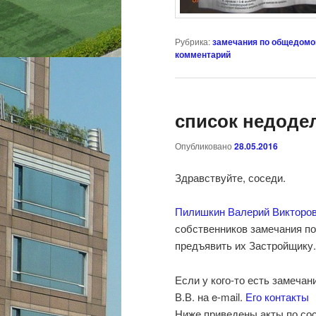
Рубрика:
замечания по общедом
комментарий
список недоде
Опубликовано
28.05.2016
Здравствуйте, соседи.
Пилишкин Валерий Викторо
собственников замечания п
предъявить их Застройщику.
Если у кого-то есть замеча
В.В. на e-mail.
Его контакты
Ниже приведены акты по со