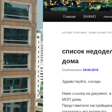
Главное
Главная
ВАЖНО
личн
меню
АРХИВ РУБРИКИ:
ЗАМЕЧАНИЯ П
список недоде
дома
Опубликовано
29.06.2016
Здравствуйте, соседи.
Ниже ссылка на документ, в
МОП дома.
Представители застройщика 
отказались его подписать.