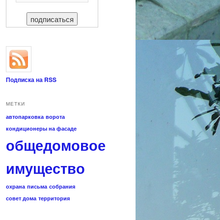
Подписка на RSS
МЕТКИ
автопарковка
ворота
кондиционеры на фасаде
общедомовое
имущество
охрана
письма
собрания
совет дома
территория