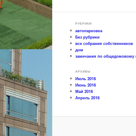
РУБРИКИ
автопарковка
Без рубрики
все собрания собственников
дом
замечания по общедомовому
АРХИВЫ
Июль 2016
Июнь 2016
Май 2016
Апрель 2016