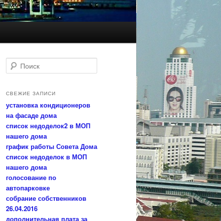
П
о
и
с
СВЕЖИЕ ЗАПИСИ
к
установка кондиционеров
на фасаде дома
список недоделок2 в МОП
нашего дома
график работы Совета Дома
список недоделок в МОП
нашего дома
голосование по
автопарковке
собрание собственников
26.04.2016
дополнительная плата за