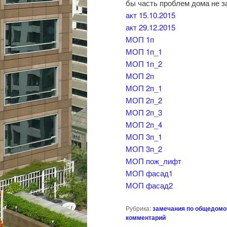
бы часть проблем дома не за
акт 15.10.2015
акт 29.12.2015
МОП 1п
МОП 1п_1
МОП 1п_2
МОП 2п
МОП 2п_1
МОП 2п_2
МОП 2п_3
МОП 2п_4
МОП 3п_1
МОП 3п_2
МОП пож_лифт
МОП фасад1
МОП фасад2
Рубрика:
замечания по общедом
комментарий